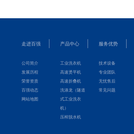
走进百强
产品中心
服务优势
公司简介
工业洗衣机
技术设备
发展历程
高速烫平机
专业团队
荣誉资质
高速折叠机
无忧售后
百强动态
洗涤龙（隧道
常见问题
网站地图
式工业洗衣
机）
压榨脱水机