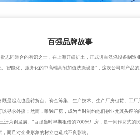
百强品牌故事
领一批志同道合的有识之士，在上海开疆扩土，正式进军洗涤设备制造
元化、智能化、服务化的中高端高附加值洗涤设备”，这次公司对产品
言既是起点也是转折点。资金筹集、生产技术、生产厂房租赁、工厂
可以寻求外援；然而，唯独厂房，成为当时制约他们创业尤其头疼的
三迁为创发展。”百强当时早期租借的700米厂房，是一间作坊式的
扰，而且对企业形象的树立也造成不良影响。