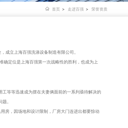
首页
>
走进百强
>
荣誉资质
业，成立上海百强洗涤设备制造有限公司。
的准确定位是上海百强第一次战略性的胜利，也成为上
用工等等迅速成为摆在夫妻俩面前的一系列亟待解决的
问题。
民用房，因场地和设计限制，厂房大门连进出都要惊动