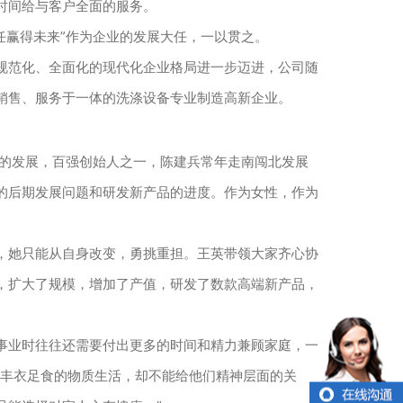
时间给与客户全面的服务。
任赢得未来”作为企业的发展大任，一以贯之。
规范化、全面化的现代化企业格局进一步迈进，公司随
销售、服务于一体的洗涤设备专业制造高新企业。
好的发展，百强创始人之一，陈建兵常年走南闯北发展
的后期发展问题和研发新产品的进度。作为女性，作为
，她只能从自身改变，勇挑重担。王英带领大家齐心协
，扩大了规模，增加了产值，研发了数款高端新产品，
事业时往往还需要付出更多的时间和精力兼顾家庭，一
人丰衣足食的物质生活，却不能给他们精神层面的关