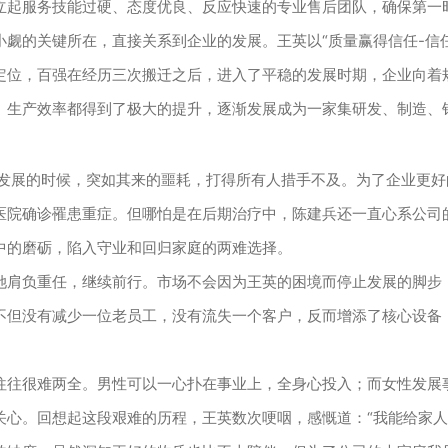
立起服务技能过硬、态度优良、反应快速的专业售后团队，确保第一
觑的关键所在，直接关系到企业的发展。王英以“质量赢得信任-信
定位，百强在经历三次搬迁之后，进入了平稳的发展时期，企业向着
、生产效率都得到了极大的提升，逐渐发展成为一家集研发、制造、
断发展的时候，突如其来的噩耗，打得所有人措手不及。为了企业更
医院确诊罹患重症。但哪怕是在后期治疗中，陈建兵还一直心系公司
中的磨砺，陷入守业和回归家庭的两难选择。
她肩负重任，继续前行。市场不会因为王英的困境而停止发展的脚步
不但没有减少一位老员工，没有流失一个客户，反而增添了核心设备
往往很难两全。男性可以一心扑在事业上，全身心投入；而女性发展
关心。回想起这段艰难的历程，王英数次哽咽，感慨道：“我能给家