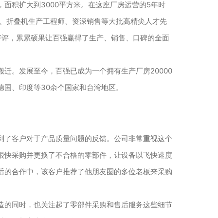
面积扩大到3000平方米。在这座厂房运营的5年时
师、折叠机生产工程师、资深销售等大批高精尖人才先
好评，累累硕果让百强赢得了生产、销售、口碑的全面
迁。发展至今，百强已成为一个拥有生产厂房20000
德国、印度等30余个国家和台湾地区。
到了客户对于产品质量问题的反馈。公司非常重视这个
很快采购并更换了不合格的零部件，让设备以飞快速度
后的合作中，该客户推荐了他朋友圈的多位老板来采购
造的同时，也关注起了零部件采购和售后服务这些细节