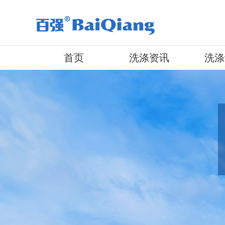
首页
洗涤资讯
洗涤