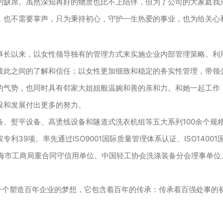
的缺席。虽然深知再好的物质也比不上陪伴，但为了公司的大家庭我
，也不需要掌声，只为秉持初心，守护一生热爱的事业，也为给关心
事长以来，以女性领导独有的管理方式来实施企业内部管理策略。利
彼此之间的了解和信任；以女性更加细致和稳定的务实性管理，带领
的气势，也同时具有邻家大姐姐般温婉和善的亲和力。和她一起工作
设和发展付出更多的努力。
、熨平设备、高烫线设备和隧道式洗衣机组等五大系列100余个规
39项。率先通过ISO9001国际质量管理体系认证、ISO14001国
上海市工商局重合同守信用单位、中国轻工协会洗涤装备分会理事单
是一个塑造百年企业的梦想，它包含着百年的传承：传承着百强处事的