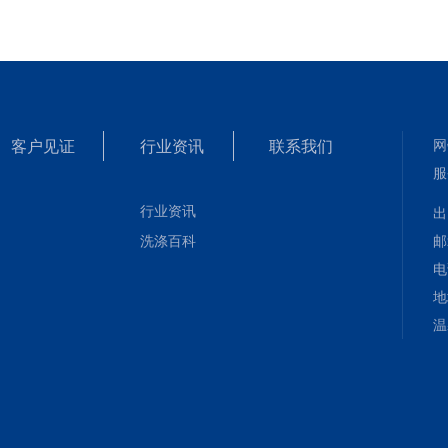
客户见证
行业资讯
联系我们
网
服
行业资讯
出
洗涤百科
邮
电
地
温