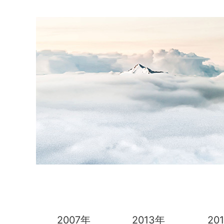
02年
2007年
2013年
20