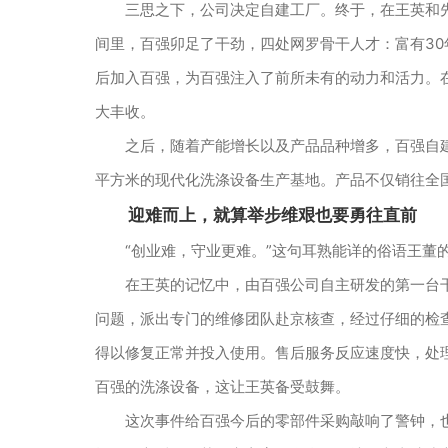
三思之下，公司决定自建工厂。终于，在王英和先
间里，百强卯足了干劲，四处网罗骨干人才：富有3
后加入百强，为百强注入了前所未有的动力和活力。
大丰收。
之后，随着产能增长以及产品品种增多，百强自建
平方米的现代化洗涤设备生产基地。产品不仅销往全
迎难而上，就算举步维艰也要勇往直前
“创业难，守业更难。”这句耳熟能详的俗语王董
在王英的记忆中，由百强公司自主研发的第一台
问题，派出专门的维修团队赴京核查，经过仔细的检
得以修复正常并投入使用。售后服务反应速度快，处
百强的洗涤设备，这让王英备受鼓舞。
这次事件给百强今后的零部件采购敲响了警钟，