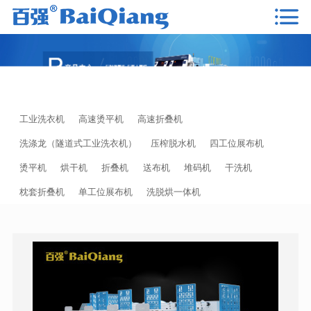
工业洗衣机
高速烫平机
高速折叠机
洗涤龙（隧道式工业洗衣机）
压榨脱水机
四工位展布机
烫平机
烘干机
折叠机
送布机
堆码机
干洗机
枕套折叠机
单工位展布机
洗脱烘一体机