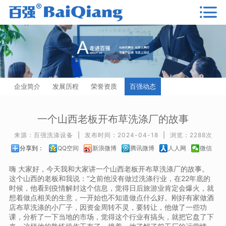
企业简介
发展历程
荣誉资质
百强动态
一个山西老板开布草洗涤厂的故事
来源：百强洗涤设备
|
发布时间：2024-04-18
|
浏览：2288次
分享到：
QQ空间
新浪微博
腾讯微博
人人网
微信
嗨
大家好，今天我和大家讲一个山西老板开布草洗涤厂的故事。
这个山西的老板和我说：
“之前他没有做过洗涤行业，在22年底的
时候，他看到疫情解封这个信息，觉得日后旅游业肯定会爆火，就
想着做点相关的生意，一开始也不知道做点什么好。刚好有家做酒
店布草洗涤的小厂子，因资金周转不灵，要转让，他做了一些功
课，分析了一下当地的市场，觉得这个行业有搞头，就把它盘了下