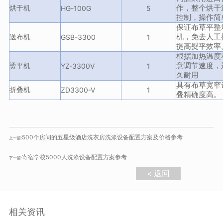
烘干机
HG-100G
5
作，整个烘干
控制，操作简
保证布草平整
送布机
GSB-3300
1
机，免去人工
提高熨平效率
根据加热温度
烫平机
YZ-3300V
1
意调节速度，
久耐用
具有布草宽窄
折叠机
ZD3300-V
1
叠精确度高。
500个房间的五星级酒店洗衣房洗涤设备配置方案及价格参考
上一篇:
寄宿学校5000人洗涤设备配置方案参考
下一篇:
< 返回
相关资讯