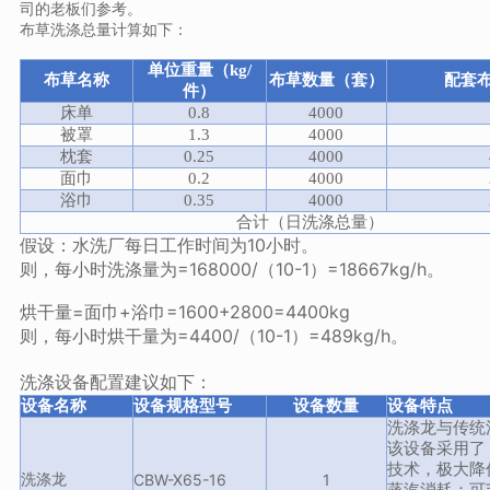
司的老板们参考。
布草洗涤总量计算如下：
单位重量（kg/
布草名称
布草数量（套）
配套
件）
床单
0.8
4000
被罩
1.3
4000
枕套
0.25
4000
面巾
0.2
4000
浴巾
0.35
4000
合计（日洗涤总量）
假设：水洗厂每日工作时间为10小时。
则，每小时洗涤量为=168000/（10-1）=18667kg/h。
烘干量=面巾+浴巾=1600+2800=4400kg
则，每小时烘干量为=4400/（10-1）=489kg/h。
洗涤设备配置建议如下：
设备名称
设备规格型号
设备数量
设备特点
洗涤龙与传统
该设备采用了
技术，极大降
洗涤龙
CBW-X65-16
1
蒸汽消耗；可节