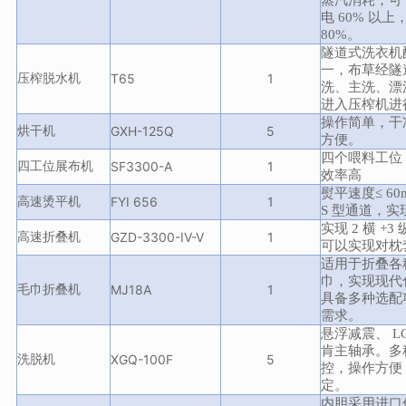
电 60% 以上
80%。
隧道式洗衣机
一，布草经隧
压榨脱水机
T65
1
洗、主洗、漂
进入压榨机进
操作简单，干
烘干机
GXH-125Q
5
方便。
四个喂料工位
四工位展布机
SF3300-A
1
效率高
熨平速度≤ 60
高速烫平机
FYI 656
1
S 型通道，
实现 2 横 +
高速折叠机
GZD-3300-IV-V
1
可以实现对枕
适用于折叠各
巾，实现现代
毛巾折叠机
MJ18A
1
具备多种选配
需求。
悬浮减震、 L
肯主轴承。多
洗脱机
XGQ-100F
5
控，操作方便
定。
内胆采用进口