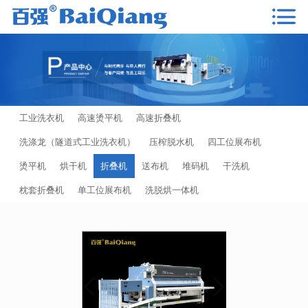
工业洗衣机
高速烫平机
高速折叠机
洗涤龙（隧道式工业洗衣机）
压榨脱水机
四工位展布机
烫平机
烘干机
折叠机
送布机
堆码机
干洗机
枕套折叠机
单工位展布机
洗脱烘一体机