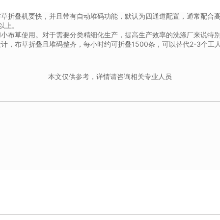
布草折叠机要快，并且带有自动堆码功能，默认为四通道配置，通常配合
以上。
和小布草使用。对于需要分类精细化生产，提高生产效率的洗涤厂来说特
计，布草折叠且堆码整齐，每小时约可折叠1500条，可以替代2-3个工
本文仅供参考，详情请咨询相关专业人员