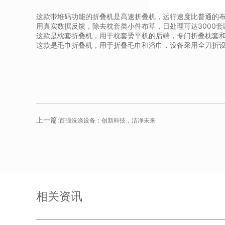
这款带堆码功能的折叠机是高速折叠机，运行速度比普通的
用真实数据反馈，除去枕套类小件布草，日处理可达3000套
这款是枕套折叠机，用于枕套烫平机的后端，专门折叠枕套
这款是毛巾折叠机，用于折叠毛巾和浴巾，设备采用全刀折设
上一篇:
百强洗涤设备：创新科技，洁净未来
相关资讯