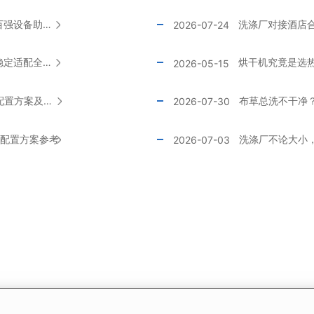
深耕智造洗涤赛道，赋能产业绿色升级｜百强设备助力公共洗涤行业高质量发展
洗涤厂对接酒店
2026-07-24
百强毛巾折叠机｜多功能智能折叠，高效稳定适配全球场景
烘干机究竟是选
2026-05-15
500个房间的五星级酒店洗衣房洗涤设备配置方案及价格参考
布草总洗不干净
2026-07-30
备配置方案参考
洗涤厂不论大小
2026-07-03