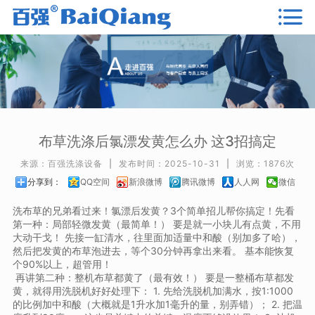
布草洗涤后氯漂发黄怎么办 这3招搞定
来源：百强洗涤设备
|
发布时间：2025-10-31
|
浏览：1876次
分享到：
QQ空间
新浪微博
腾讯微博
人人网
微信
洗布草的兄弟看过来！氯漂后发黄？3个简单招儿帮你搞定！先看
第一种：局部轻微发黄（最简单！） 要是就一小块儿有点黄，不用
大动干戈！ 先接一缸清水，往里面加适量中和酸（别加多了哈），
然后把发黄的布草泡进去，等个30分钟再拿出来看。 基本能恢复
个90%以上，超管用！
再讲第二种：整机布草都黄了（最有效！） 要是一整桶布草都发
黄，就得用洗脱机好好处理下： 1. 先给洗脱机加满水，按1:1000
的比例加中和酸（大概就是1升水加1毫升的量，别弄错）； 2. 把温