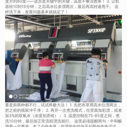
度升到80度——这步是关键中的关键，温度不够没效果！ 3. 让机
器转10到15分钟，之后高水位多漂两次，最后再高转速甩干。 这
样洗下来，发黄问题基本就搞定了！
要是前两种都不行，试试终极大法！ 1. 先把布草用高水位漂两次，
把之前的残留冲干净； 2. 再开一次煮洗模式，往里面加彩漂，或者
加3%的双氧水（浓度别弄错）； 3. 温度控制在75-85度之间，煮
洗10分钟，最后按正常流程漂洗就行。 这里必须提醒两句：中和酸
用量一定要准，多了会伤布草；处理前先找块不起眼的布角试试